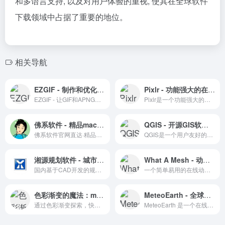
和多语言支持, 以及对用户体验的重视, 使其在全球软件
下载领域中占据了重要的地位。
相关导航
EZGIF - 制作和优化APNG格式图片的在线工具
Pixlr - 功能强大的在线图片编辑工具
EZGIF - 让GIF和APNG图片编辑变得简单。
Pixlr是一个功能强大的在线图片编辑工具，适合各种水平的用户进行图片美化和编辑。
佛系软件 - 精品mac破解软件分享
QGIS - 开源GIS软件的卓越选择
佛系软件官网直达·精品Mac/Win破解软件下载
QGIS是一个用户友好的开源GIS软件，提供全面的地理空间数据编辑、可视化、分析和发布功能。
湘源规划软件 - 城市规划设计软件专家
What A Mesh - 动态渐变背景生成器
国内基于CAD开发的规划插件，规划领域应用较多
一个简单易用的在线动态渐变背景生成器。
色彩渐变的魔法：mcg.mbitson.com 探索
MeteoEarth - 全球天气预报与三维动态效果
通过色彩渐变探索，快速找到配色灵感。
MeteoEarth 是一个在线三维地球天气预报服务，提供动态图录制功能。