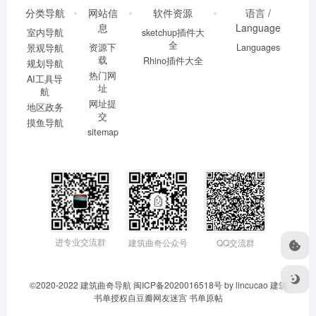
分类导航
网站信
软件资源
语言 /
息
Language
室内导航
sketchup插件大
全
资源下
Languages
景观导航
载
Rhino插件大全
规划导航
热门网
AI工具导
址
航
网址提
地区政务
交
摸鱼导航
sitemap
进专业交流群
建筑曲奇公众号
QQ交流群
©2020-2022
建筑曲奇导航
闽ICP备2020016518号
by lincucao 建筑
书单授权自豆瓣网友迷宫
书单原帖