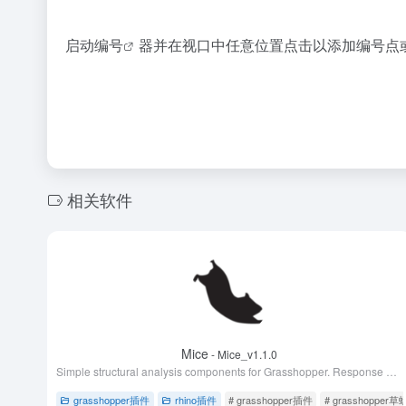
启动
编号
器并在视口中任意位置点击以添加编号点或
相关软件
Mice
- Mice_v1.1.0
Simple structural analysis components for Grasshopper. Response analysis for 1 DOF and stress analysis for simple beams are available.
grasshopper插件
rhino插件
# grasshopper插件
# grasshopper