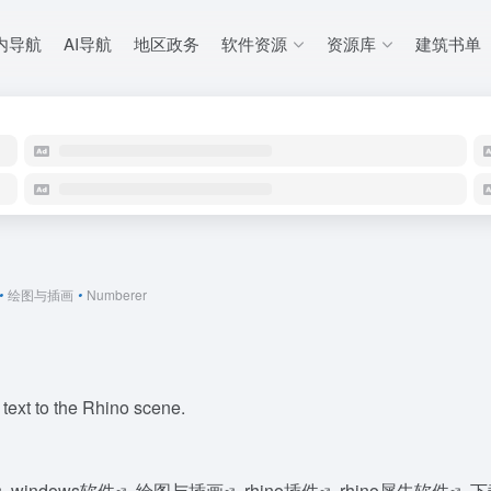
内导航
AI导航
地区政务
软件资源
资源库
建筑书单
•
绘图与插画
•
Numberer
text to the Rhino scene.
windows软件
绘图与插画
rhino插件
rhino犀牛软件
下