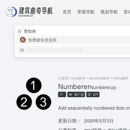
首页
景观导航
规划导航
室
赞助商
免费建筑资源库
首页
•
mac软件
•
windows软件
•
rhino插件
Numberer
Numberer.py
有广告
277
Add sequentially numbered dots or 
更新日期：
2020年5月3日
分类标签：
mac软件
rhino插件