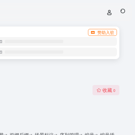
赞助入驻
收藏
0
载
前缀后缀
场景标注
序列管理
编号
编号插