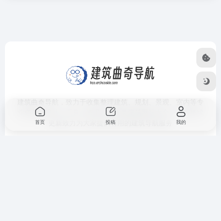
建筑曲奇导航
，致力于收集整理建筑、规划、景观、室内等专
业必备的设计、工具、资讯、软件类建筑网站大全，不断持续
更新致力为大家提供有用的建筑导航服务
首页
投稿
我的
分类导航
网站信
软件资源
语言 /
息
Language
室内导航
sketchup插件大
全
资源下
Languages
景观导航