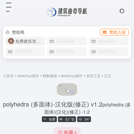
赞助商
赞助入驻
免费建筑资源库
首页
•
sketchup插件
•
模数建模
•
sketchup插件
•
造型工具
•
正文
polyhedra (多面体)-汉化版(修正) v1.2
polyhedra (多
面体)(汉化)(修正) -1.2
免费
无广告
247
收藏
0