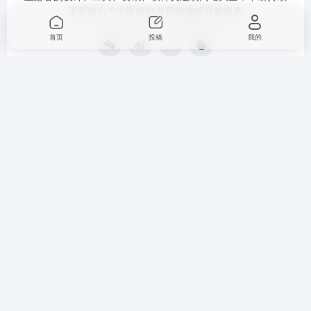
更新致力为大家提供有用的建筑导航服务
首页
投稿
我的
分类导航
网站信
软件资源
语言 /
息
Language
室内导航
sketchup插件大
全
资源下
Languages
景观导航
载
Rhino插件大全
规划导航
热门网
AI工具导
址
航
网址提
地区政务
交
摸鱼导航
sitemap
©2020-2022
建筑曲奇导航
闽ICP备2020016518号
by lincucao 建筑
书单授权自豆瓣网友迷宫
书单原帖