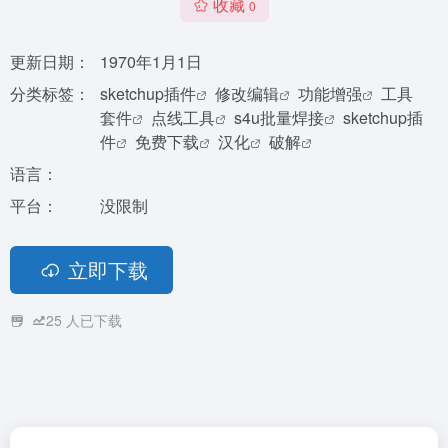
收藏
0
更新日期：
1970年1月1日
分类标签：
sketchup插件
修改编辑
功能增强
工具
套件
点线工具
s4u批量焊接
sketchup插
件
免费下载
汉化
破解
语言：
平台：
没限制
立即下载
25
人已下载