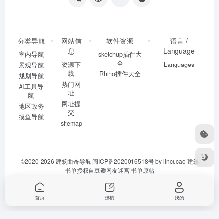
分类导航
网站信
软件资源
语言 /
息
Language
室内导航
sketchup插件大
全
资源下
Languages
景观导航
载
Rhino插件大全
规划导航
热门网
AI工具导
址
航
网址提
地区政务
交
摸鱼导航
sitemap
©2020-2026
建筑曲奇导航
闽ICP备2020016518号
by lincucao 建筑
书单授权自豆瓣网友迷宫
书单原帖
首页
投稿
我的