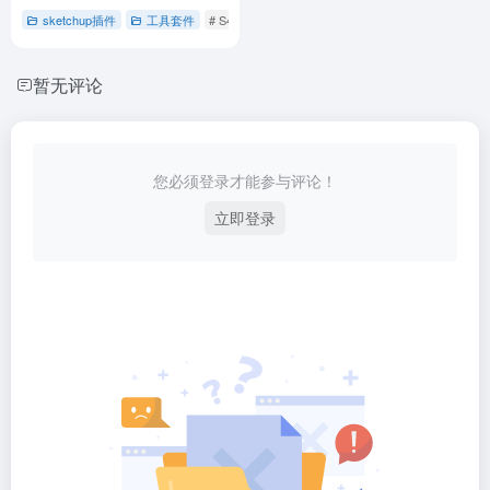
sketchup插件
工具套件
# S4U系列通用注册机
# sktchup草图大师
# 免
暂无评论
您必须登录才能参与评论！
立即登录