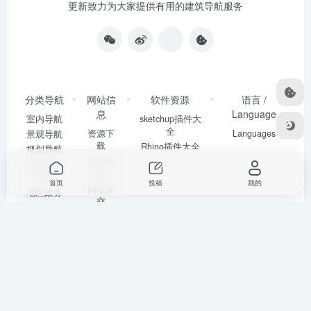
更新致力为大家提供有用的建筑导航服务
分类导航
网站信
软件资源
语言 /
息
Language
室内导航
sketchup插件大
全
资源下
Languages
景观导航
载
Rhino插件大全
规划导航
热门网
AI工具导
址
航
首页
投稿
我的
网址提
地区政务
交
摸鱼导航
sitemap
©2020-2022
建筑曲奇导航
闽ICP备2020016518号
by lincucao 建筑
书单授权自豆瓣网友迷宫
书单原帖