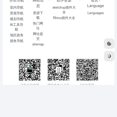
息
Language
室内导航
sketchup插件大
全
资源下
Languages
景观导航
载
Rhino插件大全
规划导航
热门网
AI工具导
址
航
网址提
地区政务
交
摸鱼导航
sitemap
进专业交流群
建筑曲奇公众号
QQ交流群
©2020-2022
建筑曲奇导航
闽ICP备2020016518号
by lincucao 建筑
书单授权自豆瓣网友迷宫
书单原帖