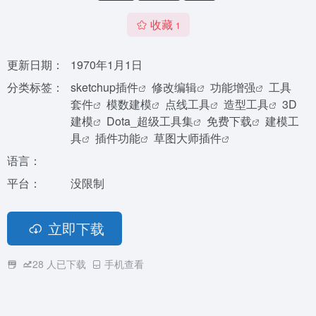
收藏
1
更新日期：
1970年1月1日
分类标签：
sketchup插件
修改编辑
功能增强
工具
套件
模数建模
点线工具
造型工具
3D
建模
Dota_超级工具集
免费下载
建模工
具
插件功能
草图大师插件
语言：
平台：
没限制
立即下载
28
人已下载
手机查看