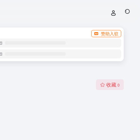
赞助入驻
收藏
0