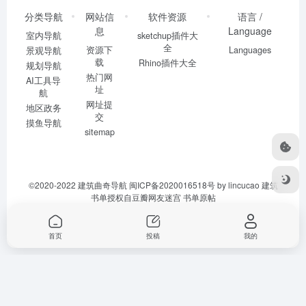
分类导航
网站信
软件资源
语言 /
息
Language
室内导航
sketchup插件大
全
资源下
Languages
景观导航
载
Rhino插件大全
规划导航
热门网
AI工具导
址
航
网址提
地区政务
交
摸鱼导航
sitemap
©2020-2022
建筑曲奇导航
闽ICP备2020016518号
by lincucao 建筑
书单授权自豆瓣网友迷宫
书单原帖
首页
投稿
我的