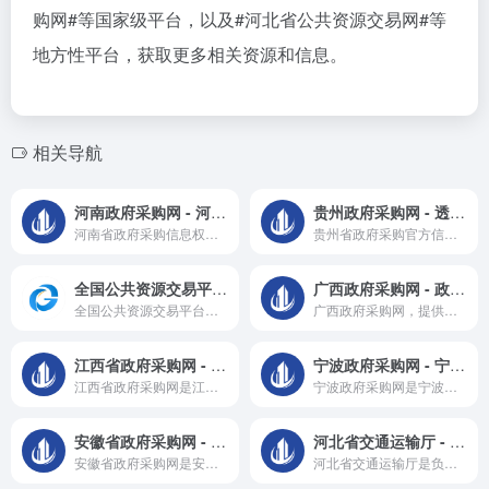
购网#
等国家级平台，以及
#河北省公共资源交易网#
等
地方性平台，获取更多相关资源和信息。
相关导航
河南政府采购网 - 河南省政府采购信息权威发布平台
贵州政府采购网 - 透明高效的政府采购服务平台
河南省政府采购信息权威发布平台
贵州省政府采购官方信息发布与交易平台
全国公共资源交易平台 - 国家信息中心主办的公共资源交易官方平台
广西政府采购网 - 政府采购信息的权威平台
全国公共资源交易平台是由国家信息中心主办的官方平台，提供公共资源交易信息服务，包括土地使用权、矿业权、政府采购等
广西政府采购网，提供广西地区政府采购的权威信息和流程指导。
江西省政府采购网 - 江西省公共资源交易的官方平台
宁波政府采购网 - 宁波市政府采购信息的权威发布平台
江西省政府采购网是江西省公共资源交易的官方平台，提供政府采购信息及服务。
宁波政府采购网是宁波市政府采购信息的权威发布平台。
安徽省政府采购网 - 官方信息与服务指南
河北省交通运输厅 - 推动河北交通一体化发展
安徽省政府采购网是安徽省政府采购的官方信息发布平台。
河北省交通运输厅是负责全省交通运输管理工作的政府职能部门，提供交通新闻、政策解读和项目信息。