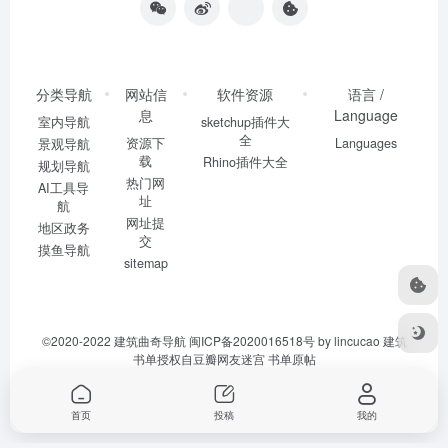
分类导航
网站信
软件资源
语言 /
息
Language
室内导航
sketchup插件大
全
资源下
Languages
景观导航
载
Rhino插件大全
规划导航
热门网
AI工具导
址
航
网址提
地区政务
交
摸鱼导航
sitemap
©2020-2022
建筑曲奇导航
闽ICP备2020016518号
by lincucao 建筑
书单授权自豆瓣网友迷宫
书单原帖
首页
投稿
我的