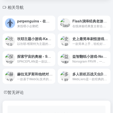
相关导航
petpenguins - 在线养企鹅
Flash演绎经典老游戏-太空侵略者 - 重温复古射击乐趣
来投喂小企鹅吧
在线体验经典复古射击游戏太空侵略者。
坎耶主题小游戏-Kanye Zone在线体验
史上最简单刷怪游戏-Clicker Heroes在线攻略与心得
以坎耶·维斯特为主题的在线小游戏平台，提供轻松有趣的游戏体验。
一款简单上手，轻松好玩的放置型小游戏。
探索宇宙的奥秘 - SPACEPLAN在线游戏
益智翻纸小游戏-Nonogram FRVR - 轻松好玩的在线挑战
SPACEPLAN是一款以太空探索为主题的放置型小游戏，让玩家在轻松的点击中体验建立和管理空间站的乐趣。
Nonogram FRVR，一款结合益智与翻纸的在线小游戏，带来无尽的乐趣和挑战。
赫拉克罗斯和他绝对不想进行的冒险 - 探索WebGL的3D动作解谜世界
多人联机百战天虫Dos版-WebLiero在线游戏
一款基于WebGL技术的3D动作解谜游戏，带来独特的网页游戏体验。
WebLiero是一款经典的多人在线射击游戏，提供丰富的游戏设置和自定义Mod，让玩家体验到复古风格的竞技对战乐趣。
暂无评论