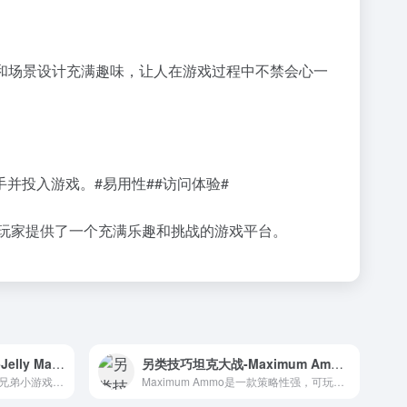
和场景设计充满趣味，让人在游戏过程中不禁会心一
手并投入游戏。
#易用性#
#访问体验#
为玩家提供了一个充满乐趣和挑战的游戏平台。
崩溃的反物理超级马里奥-Jelly Mario在线游戏
另类技巧坦克大战-Maximum Ammo在线游戏
体验崩溃的反物理超级马里奥兄弟小游戏，挑战你的操作极限。
Maximum Ammo是一款策略性强，可玩性高的在线小游戏，让玩家在自定义的坦克大战中挑战自我。