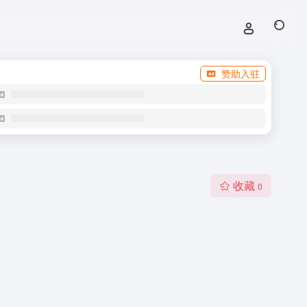
赞助入驻
收藏
0