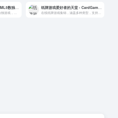
探索数字的奥秘 - 体验HTML5数独游戏的魅力
纸牌游戏爱好者的天堂 - CardGames.io在线游戏集锦
一款结合了#HTML5#技术的数独游戏，提供跨平台游戏体验和便捷的在线保存功能。
在线纸牌游戏集锦，涵盖多种类型，支持联机对战。