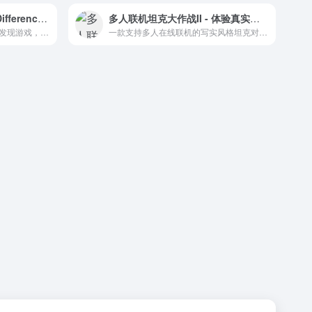
网页版找别扭-Spot the Difference在线游戏攻略与体验
多人联机坦克大作战II - 体验真实的坦克对战乐趣 - tankwars.io
一款随时随地可以享受的视觉发现游戏，考验你的观察力和耐心。
一款支持多人在线联机的写实风格坦克对战游戏。