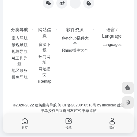
分类导航
网站信
软件资源
语言 /
息
Language
室内导航
sketchup插件大
全
资源下
Languages
景观导航
载
Rhino插件大全
规划导航
热门网
AI工具导
址
航
网址提
地区政务
交
摸鱼导航
sitemap
©2020-2022
建筑曲奇导航
闽ICP备2020016518号
by lincucao 建筑
书单授权自豆瓣网友迷宫
书单原帖
首页
投稿
我的