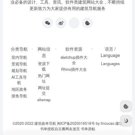
业必备的设计、工具、资讯、软件类建筑网站大全，不断持续
更新致力为大家提供有用的建筑导航服务
分类导航
网站信
软件资源
语言 /
息
Language
室内导航
sketchup插件大
全
资源下
Languages
景观导航
载
Rhino插件大全
规划导航
热门网
AI工具导
址
航
网址提
地区政务
交
摸鱼导航
sitemap
©2020-2022
建筑曲奇导航
闽ICP备2020016518号
by lincucao 建筑
书单授权自豆瓣网友迷宫
书单原帖