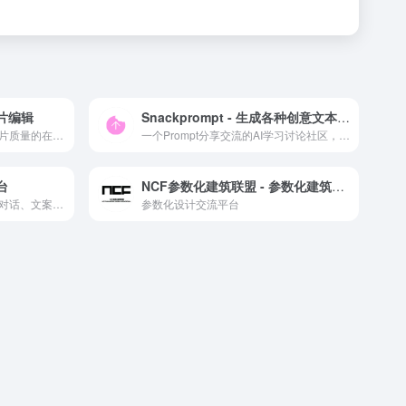
图片编辑
Snackprompt - 生成各种创意文本的工具
一个可以在线扣图提升图片照片质量的在线图像类应用
一个Prompt分享交流的AI学习讨论社区，许多人在这里分享一些ChatGPT的使用技巧和方法，可以对你觉得有用的prompt 进行投票增加热度等
台
NCF参数化建筑联盟 - 参数化建筑设计、数字化设计交流平台
通义千问是阿里云推出的多轮对话、文案创作、逻辑推理的AI模型
参数化设计交流平台