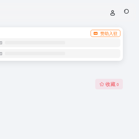
赞助入驻
收藏
0