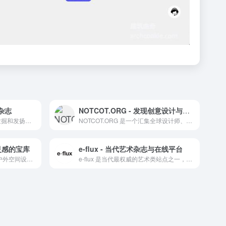
杂志
NOTCOT.ORG - 发现创意设计与产品的灵感之地
该期刊创刊于1983年，旨在发掘和发扬中华民族的优秀建筑文化遗产，传播交流中国的建筑设计创作、科研、教学及建设成就
NOTCOT.ORG 是一个汇集全球设计师、艺术家和创意人士作品的创意设计灵感分享平台。
计灵感的宝库
e-flux - 当代艺术杂志与在线平台
DesignRulz 户外设计档案是户外空间设计灵感的聚集地，提供多样化的设计案例和实用指南。
e-flux 是当代最权威的艺术类站点之一，内容来自上千家权威的艺术机构，包括MoMA、泰特美术馆等