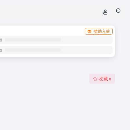
赞助入驻
收藏
8