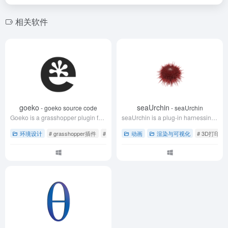
相关软件
goeko
seaUrchin
- goeko source code
- seaUrchin
Goeko is a grasshopper plugin for fetching and calculating LCA data. Goeko uses Ökobaudat - database published by the German state which provides EPD.
seaUrchin is a plug-in harnessing the power of simple phyllotaxis algorithms to generate a diverse array of forms.
环境设计
# grasshopper插件
# LCA数据
动画
# Ökobaudat
渲染与可视化
# 3D打印