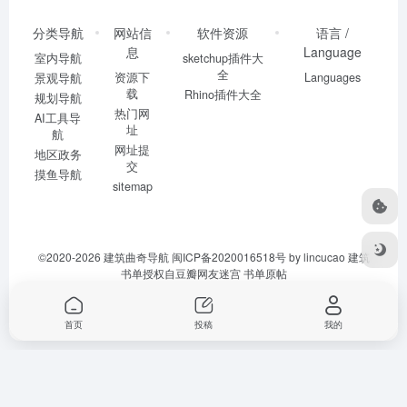
分类导航
网站信
软件资源
语言 /
息
Language
室内导航
sketchup插件大
全
资源下
Languages
景观导航
载
Rhino插件大全
规划导航
热门网
AI工具导
址
航
网址提
地区政务
交
摸鱼导航
sitemap
©2020-2026
建筑曲奇导航
闽ICP备2020016518号
by lincucao 建筑
书单授权自豆瓣网友迷宫
书单原帖
首页
投稿
我的