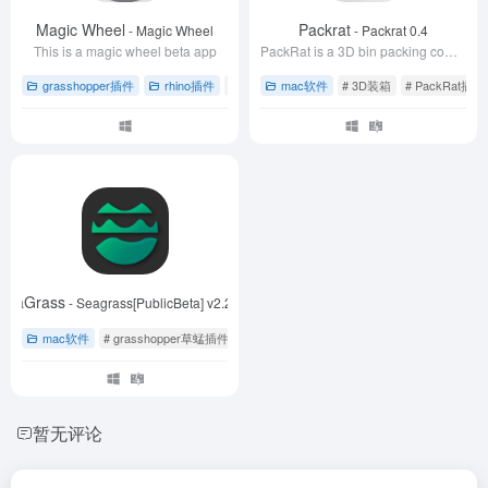
Magic Wheel
Packrat
- Magic Wheel
- Packrat 0.4
This is a magic wheel beta app
PackRat is a 3D bin packing component
grasshopper插件
rhino插件
# grasshopper草蜢插件
mac软件
# 3D装箱
# rhino犀牛软件
# PackRat插件
# 
SeaGrass
- Seagrass[PublicBeta] v2.2.7.4
mac软件
# grasshopper草蜢插件
# rhino犀牛软件
# 条形板创建
暂无评论