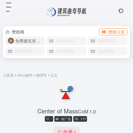
赞助商
赞助入驻
免费建筑资源库
首页
•
rhino插件
•
物理学
•
正文
Center of Mass
CoM 1.0
有广告
117
收藏
0