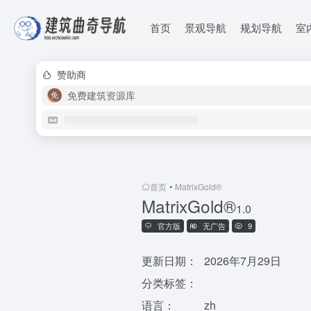
首页
景观导航
规划导航
室
赞助商
免费建筑资源库
首页
•
MatrixGold®
MatrixGold®
1.0
官方版
无广告
9
更新日期：
2026年7月29日
分类标签：
语言：
zh