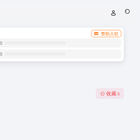
赞助入驻
收藏
0