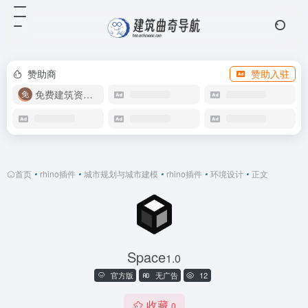
赞助商
赞助入驻
免费建筑资源库
首页
•
rhino插件
•
城市规划与城市建模
•
rhino插件
•
环境设计
•
正文
Space
1.0
官方版
无广告
12
收藏
0