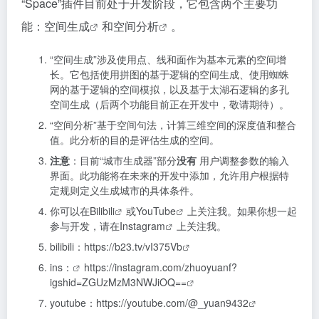
“Space”插件目前处于开发阶段，它包含两个主要功
能：
空间生成
和
空间分析
。
“空间生成”涉及使用点、线和面作为基本元素的空间增
长。它包括使用拼图的基于逻辑的空间生成、使用蜘蛛
网的基于逻辑的空间模拟，以及基于太湖石逻辑的多孔
空间生成（后两个功能目前正在开发中，敬请期待）。
“空间分析”基于空间句法，计算三维空间的深度值和整合
值。此分析的目的是评估生成的空间。
注意
：目前“城市生成器”部分
没有
用户调整参数的输入
界面。此功能将在未来的开发中添加，允许用户根据特
定规则定义生成城市的具体条件。
你可以在
Bilibili
或
YouTube
上关注我。如果你想一起
参与开发，请在
Instagram
上关注我。
bilibili：
https://b23.tv/vI375Vb
ins：
https://instagram.com/zhuoyuanf?
igshid=ZGUzMzM3NWJiOQ==
youtube：
https://youtube.com/@_yuan9432