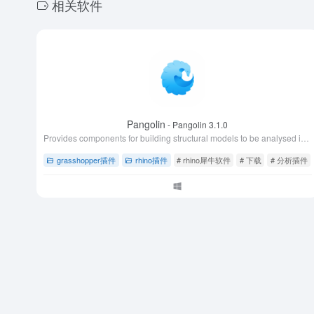
相关软件
Pangolin
- Pangolin 3.1.0
Provides components for building structural models to be analysed in Consteel, and two-way connection between Grasshopper and Consteel.
grasshopper插件
rhino插件
# rhino犀牛软件
# 下载
# 分析插件