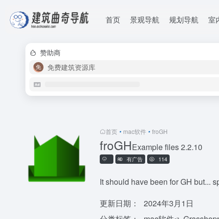
首页
景观导航
规划导航
室
赞助商
免费建筑资源库
首页
•
mac软件
•
froGH
froGH
Example files 2.2.10
有广告
114
It should have been for GH but... sp
更新日期：
2024年3月1日
分类标签：
mac软件
Grassho