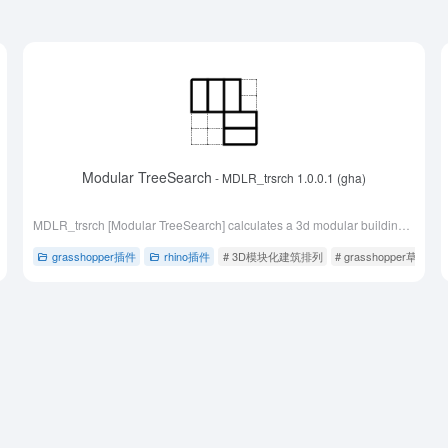
Modular TreeSearch
- MDLR_trsrch 1.0.0.1 (gha)
MDLR_trsrch [Modular TreeSearch] calculates a 3d modular building arrangement on any given site boundaries in real-time using the square grid system.
grasshopper插件
rhino插件
# 3D模块化建筑排列
# grasshopper草蜢插