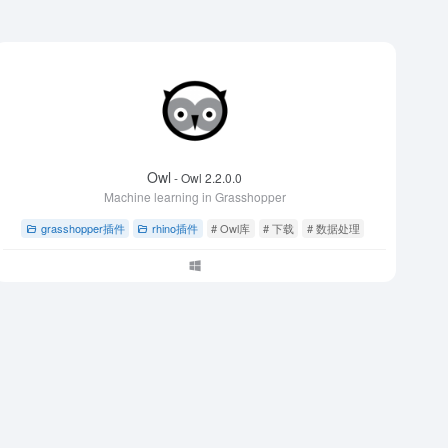
Owl
- Owl 2.2.0.0
Machine learning in Grasshopper
grasshopper插件
rhino插件
# Owl库
# 下载
# 数据处理
件
# Modular TreeSearch插件