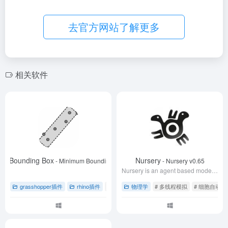
去官方网站了解更多
相关软件
um Bounding Box
Nursery
- Minimum Bounding Box V1.1
- Nursery v0.65
Nursery is an agent based modelling and behavioural design framework for Grasshopper.
grasshopper插件
rhino插件
# rhino犀牛软件
物理学
# 几何体计算
# 多线程模拟
# 凸包算法
# 细胞自动机