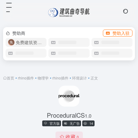
赞助商
赞助入驻
免费建筑资源库
首页
•
rhino插件
•
物理学
•
rhino插件
•
环境设计
•
正文
ProceduralCS
1.0
官方版
无广告
14
收藏
0