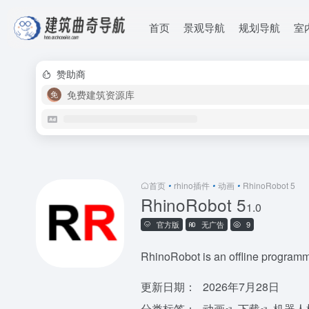
首页
景观导航
规划导航
室
赞助商
免费建筑资源库
首页
•
rhino插件
•
动画
•
RhinoRobot 5
RhinoRobot 5
1.0
官方版
无广告
9
RhinoRobot is an offline programmin
更新日期：
2026年7月28日
分类标签：
动画
下载
机器人