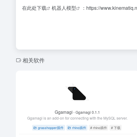
在此处
下载
机器人模型
：
https://www.kinematiq.n
相关软件
Ggamagi
- Ggamagi 0.1.1
Ggamagi is an add-on for connecting with the MySQL server.
grasshopper插件
rhino插件
# rhino插件
# 下载