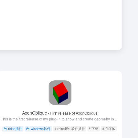
AxonOblique
- First release of AxonOblique
This is the first release of my plug-in to show and create geometry in axonometric and oblique views. This utility for these views exposes four c
rhino插件
windows软件
# rhino犀牛软件插件
# 下载
# 几何体