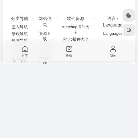
分类导航
网站信
软件资源
语言 /
息
Language
室内导航
sketchup插件大
全
资源下
Languages
景观导航
载
Rhino插件大全
规划导航
热门网
AI工具导
址
航
首页
投稿
我的
网址提
地区政务
交
摸鱼导航
sitemap
©2020-2022
建筑曲奇导航
闽ICP备2020016518号
by lincucao 建筑
书单授权自豆瓣网友迷宫
书单原帖