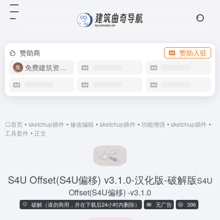
赞助商
赞助入驻
免费建筑资源库
首页
•
sketchup插件
•
修改编辑
•
sketchup插件
•
功能增强
•
sketchup插件
•
工具套件
•
正文
S4U Offset(S4U偏移) v3.1.0-汉化版-破解版
S4U
Offset(S4U偏移) -v3.1.0
破解（请勿商用，并在下载后24小时内删除）
无广告
396