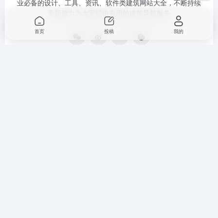
业必备的设计、工具、资讯、软件类建筑网站大全，不断持续
更新致力为大家提供有用的建筑导航服务
首页
投稿
我的
分类导航
网站信
软件资源
语言 /
息
Language
室内导航
sketchup插件大
全
资源下
Languages
景观导航
载
Rhino插件大全
规划导航
热门网
AI工具导
址
航
网址提
地区政务
交
摸鱼导航
sitemap
©2020-2022
建筑曲奇导航
闽ICP备2020016518号
by lincucao 建筑
书单授权自豆瓣网友迷宫
书单原帖