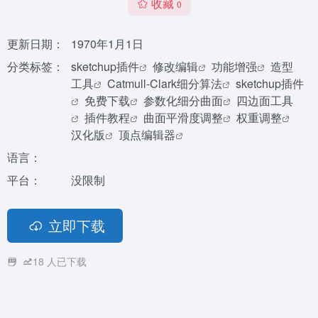
收藏
0
更新日期：
1970年1月1日
分类标签：
sketchup插件
修改编辑
功能增强
造型
工具
Catmull-Clark细分算法
sketchup插件
免费下载
参数化细分曲面
四边面工具
插件教程
曲面平滑度调整
权重调整
汉化版
顶点编辑器
语言：
平台：
没限制
立即下载
18
人已下载