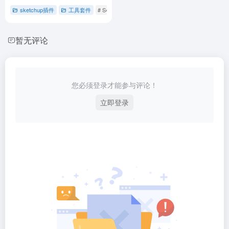
sketchup插件
修改编辑
# Artisan雕刻大师
sketchup插件
# sketchup插件
模型整理
# 使用教程
# sket
机- Sketchup插件免费下载
- S4U系列通用注册机-1.0.0
sketchup插件
工具套件
# S4U系列通用注册机
# sktchup草图大师
# 免
暂无评论
您必须登录才能参与评论！
立即登录