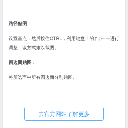
盒子贴图
：
以正坐标的上下左右为基准对物体进行BOX贴图，类似
MAX里的BOX模式UV，大部分情况都比较适用该方
式。
路径贴图
：
设置基点，然后按住CTRL，利用键盘上的↑↓←→进行
调整，该方式难以截图。
四边面贴图
：