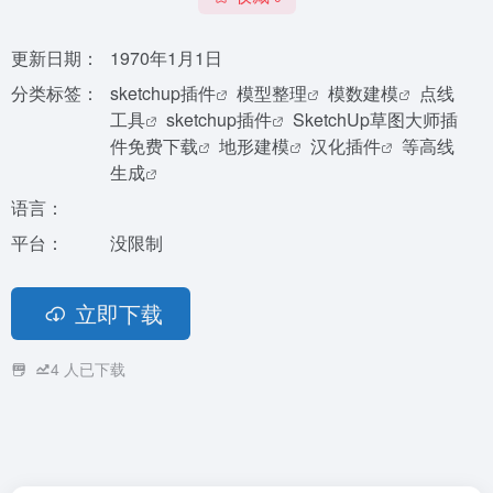
更新日期：
1970年1月1日
分类标签：
sketchup插件
模型整理
模数建模
点线
工具
sketchup插件
SketchUp草图大师插
件免费下载
地形建模
汉化插件
等高线
生成
语言：
平台：
没限制
立即下载
4
人已下载