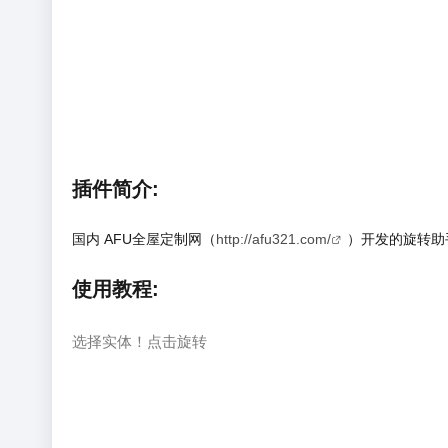
插件简介:
国内 AFU全屋定制网（
http://afu321.com/
）开发的旋转助
使用教程:
选择实体！点击旋转