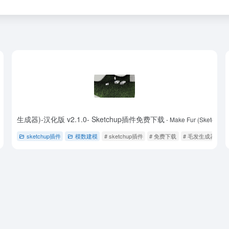
chUp毛发生成器)-汉化版 v2.1.0- Sketchup插件免费下载
Height Datums Organ
Sine Wa-1
- Make Fur (Sketch
sketchup插件
模数建模
# sketchup插件
# 免费下载
# 毛发生成器