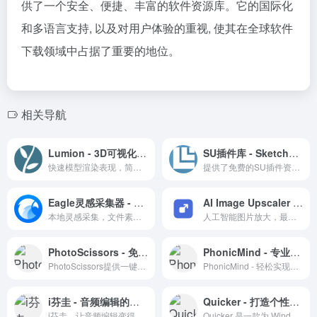
供了一个安全、便捷、丰富的软件资源库。它的国际化
和多语言支持, 以及对用户体验的重视, 使其在全球软件
下载领域中占据了重要的地位。
相关导航
Lumion - 3D可视化软件
SU插件库 - SketchUp插件下载
快速模型渲染表现，简单上手的表现软件
提供了免费的SU插件资源下载，站长也会对一些插件进行汉化
Eagle灵感采集器 - 创意素材管理工具，轻松收集、整理和管理你的灵感
AI Image Upscaler AI图片无损放大
本地灵感采集，文件素材管理软件，可理解为本地版的pinterest
人工智能图片放大，最大支持5MB，最大放大到3000
PhotoScissors - 免费在线抠图工具，查看历史编辑记录
PhonicMind - 专业在线音频处理平台
PhotoScissors提供一键式在线图片背景去除服务。
PhonicMind - 轻松实现音频中人声和伴奏的分离。
i芬圭 - 音频编辑的智能助手
Quicker - 打造个性化的Windows快捷操作体验
i芬圭，让音频编辑变得简单快捷。
Quicker 是一款为 Windows 用户打造的效率提升工具，通过自定义快捷操作和组合动作，简化日常任务。