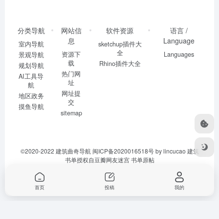
分类导航
网站信
软件资源
语言 /
息
Language
室内导航
sketchup插件大
全
资源下
Languages
景观导航
载
Rhino插件大全
规划导航
热门网
AI工具导
址
航
网址提
地区政务
交
摸鱼导航
sitemap
©2020-2022
建筑曲奇导航
闽ICP备2020016518号
by lincucao 建筑
书单授权自豆瓣网友迷宫
书单原帖
首页
投稿
我的