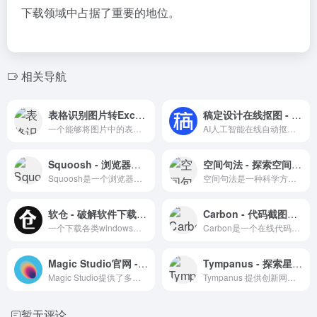
下载领域中占据了重要的地位。
相关导航
表格识别图片转Excel - 智能图片处理工具
稿定设计在线抠图 - 免费AI一键智能抠图工具
一个能够将图片中的表格内容转换成Excel文件的在线工具。
AI人工智能在线自动抠图工具
Squoosh - 浏览器中的终极图片优化工具
空间句法 - 探索空间布局与社会现象的关系
Squoosh是一个浏览器中的图片压缩和优化工具，注重用户隐私保护。
空间句法是一种科学方法，用于研究空间布局与社会、经济和环境现象之间的关系，广泛应用于多个研究领域。
软仓 - 破解软件下载仓库
Carbon - 代码截图美化工具
一个下载各类windows软件及各类设计软件的软件下载站
Carbon是一个在线代码截图美化工具，支持多种编程语言和主题，提供一键分享功能。
Magic Studio官网 - AI图片编辑工具｜在线抠图去背景
Tympanus - 探索星际穿梭动态特效背景
Magic Studio提供了多种由AI驱动的图片工具，比如产品照片、人像转绘图、文生图AI工具、图像污点移除、在线抠图工具、图像无损放大等功能
Tympanus 提供创新网页设计和前端开发教程，包括星际穿梭动态特效背景。
暂无评论