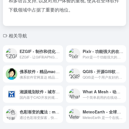
和多语言支持, 以及对用户体验的重视, 使其在全球软件
下载领域中占据了重要的地位。
相关导航
EZGIF - 制作和优化APNG格式图片的在线工具
Pixlr - 功能强大的在线图片编辑工具
EZGIF - 让GIF和APNG图片编辑变得简单。
Pixlr是一个功能强大的在线图片编辑工具，适合各种水平的用户进行图片美化和编辑。
佛系软件 - 精品mac破解软件分享
QGIS - 开源GIS软件的卓越选择
佛系软件官网直达·精品Mac/Win破解软件下载
QGIS是一个用户友好的开源GIS软件，提供全面的地理空间数据编辑、可视化、分析和发布功能。
湘源规划软件 - 城市规划设计软件专家
What A Mesh - 动态渐变背景生成器
国内基于CAD开发的规划插件，规划领域应用较多
一个简单易用的在线动态渐变背景生成器。
色彩渐变的魔法：mcg.mbitson.com 探索
MeteoEarth - 全球天气预报与三维动态效果
通过色彩渐变探索，快速找到配色灵感。
MeteoEarth 是一个在线三维地球天气预报服务，提供动态图录制功能。