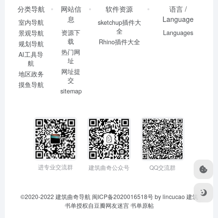
分类导航
网站信
软件资源
语言 /
息
Language
室内导航
sketchup插件大
全
资源下
Languages
景观导航
载
Rhino插件大全
规划导航
热门网
AI工具导
址
航
网址提
地区政务
交
摸鱼导航
sitemap
进专业交流群
建筑曲奇公众号
QQ交流群
©2020-2022
建筑曲奇导航
闽ICP备2020016518号
by lincucao 建筑
书单授权自豆瓣网友迷宫
书单原帖