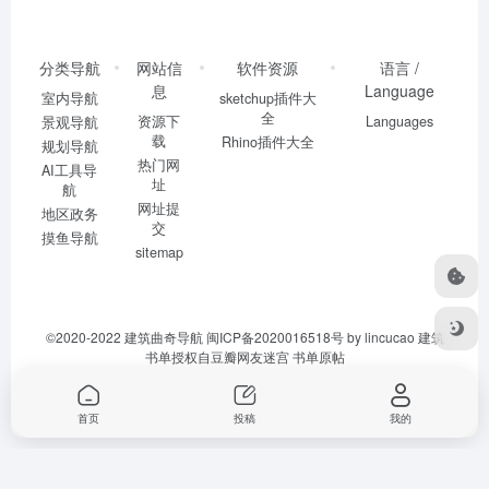
分类导航
网站信
软件资源
语言 /
息
Language
室内导航
sketchup插件大
全
资源下
Languages
景观导航
载
Rhino插件大全
规划导航
热门网
AI工具导
址
航
网址提
地区政务
交
摸鱼导航
sitemap
©2020-2022
建筑曲奇导航
闽ICP备2020016518号
by lincucao 建筑
书单授权自豆瓣网友迷宫
书单原帖
首页
投稿
我的