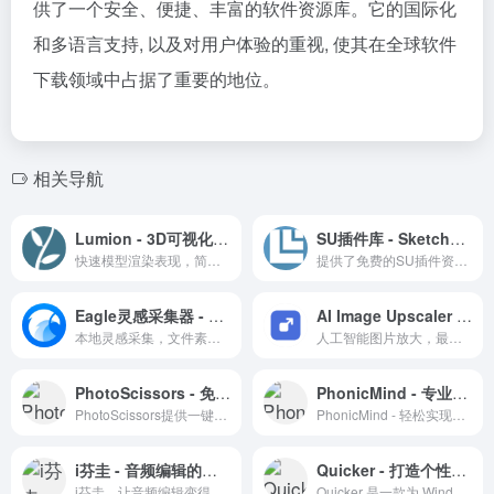
供了一个安全、便捷、丰富的软件资源库。它的国际化
和多语言支持, 以及对用户体验的重视, 使其在全球软件
下载领域中占据了重要的地位。
相关导航
Lumion - 3D可视化软件
SU插件库 - SketchUp插件下载
快速模型渲染表现，简单上手的表现软件
提供了免费的SU插件资源下载，站长也会对一些插件进行汉化
Eagle灵感采集器 - 创意素材管理工具，轻松收集、整理和管理你的灵感
AI Image Upscaler AI图片无损放大
本地灵感采集，文件素材管理软件，可理解为本地版的pinterest
人工智能图片放大，最大支持5MB，最大放大到3000
PhotoScissors - 免费在线抠图工具，查看历史编辑记录
PhonicMind - 专业在线音频处理平台
PhotoScissors提供一键式在线图片背景去除服务。
PhonicMind - 轻松实现音频中人声和伴奏的分离。
i芬圭 - 音频编辑的智能助手
Quicker - 打造个性化的Windows快捷操作体验
i芬圭，让音频编辑变得简单快捷。
Quicker 是一款为 Windows 用户打造的效率提升工具，通过自定义快捷操作和组合动作，简化日常任务。